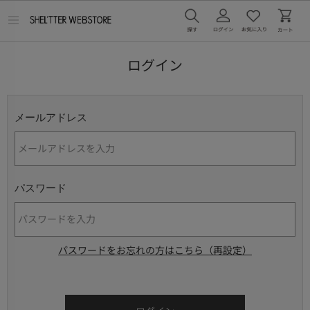
メ
ニ
ュ
ー
ログイン
を
開
く
メールアドレス
パスワード
パスワードをお忘れの方はこちら（再設定）