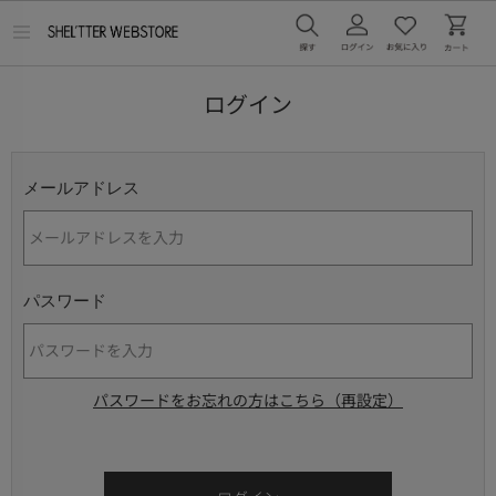
メ
ニ
ュ
ー
ログイン
を
開
く
メールアドレス
パスワード
パスワードをお忘れの方はこちら（再設定）