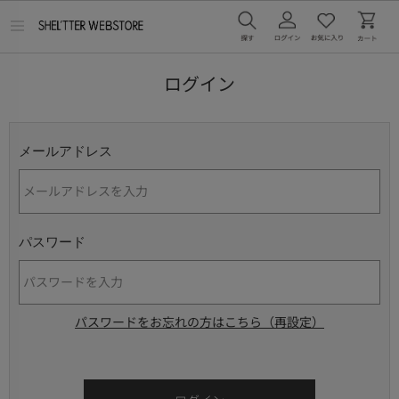
メ
ニ
ュ
ー
ログイン
を
開
く
メールアドレス
パスワード
パスワードをお忘れの方はこちら（再設定）