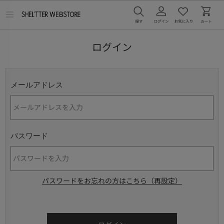
メ
ニ
ュ
ー
ログイン
を
開
く
メールアドレス
パスワード
パスワードをお忘れの方はこちら（再設定）