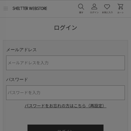
メ
ニ
ュ
ー
ログイン
を
開
く
メールアドレス
パスワード
パスワードをお忘れの方はこちら（再設定）