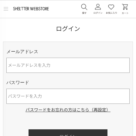
メ
ニ
ュ
ー
ログイン
を
開
く
メールアドレス
パスワード
パスワードをお忘れの方はこちら（再設定）