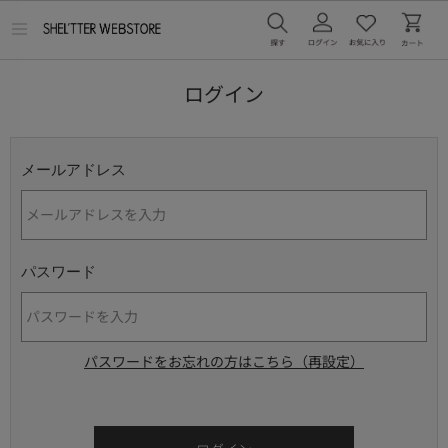
メ
ニ
ュ
ー
ログイン
を
開
く
メールアドレス
パスワード
パスワードをお忘れの方はこちら（再設定）