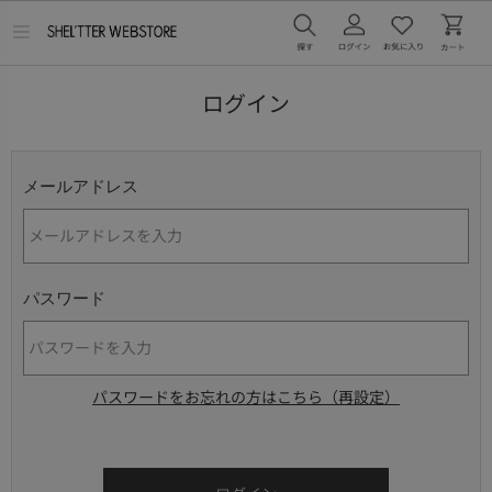
メ
ニ
ュ
ー
ログイン
を
開
く
メールアドレス
パスワード
パスワードをお忘れの方はこちら（再設定）