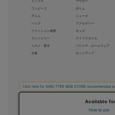
トップス
アウター
ワンピース
ボトム
デニム
シューズ
バッグ
アクセサリー
ファッション雑貨
キッズ
ランジェリー
ライフスタイル
コスメ・香水
パジャマ・ルームウェア
水着
セットアップ
BAROQUE JAPAN LIMITED
SHEL’T
COPYRIGHT © BAROQUE JAPAN LIMITED ALL RIGHTS RESERVED