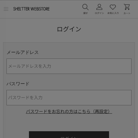
メ
ニ
ュ
ー
ログイン
を
開
く
メールアドレス
パスワード
パスワードをお忘れの方はこちら（再設定）