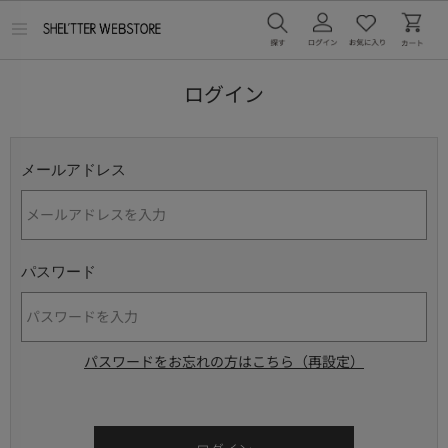
メ
ニ
ュ
ー
ログイン
を
開
く
メールアドレス
パスワード
パスワードをお忘れの方はこちら（再設定）