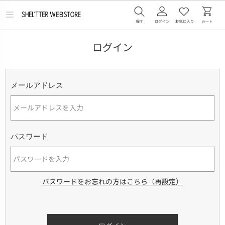
メ
ニ
ュ
ー
ログイン
を
開
く
メールアドレス
パスワード
パスワードをお忘れの方はこちら（再設定）