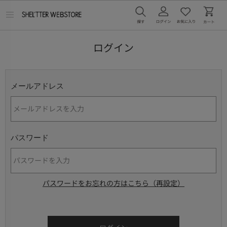
メ
ニ
ュ
ー
ログイン
を
開
く
メールアドレス
パスワード
パスワードをお忘れの方はこちら（再設定）