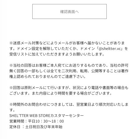
※
迷惑メール対策などによりメールがお客様へ届かないことがありま
す。ドメイン設定を解除していただくか、ドメイン「@sheltter.vc」を
受信リストに加えていただきますようお願いいたします。
※
当社の回答はお客様ご本人宛てにお送りするものであり、当社の許可
無く回答の一部もしくは全てを二次利用、転用、公開等することは著作
権上認められておりませんのでご遠慮下さい。
※
回答は原則メールにて行いますが、状況により電話や書面等の場合も
ございます。また内容により時間を要する場合がございます。
※
時間外のお問合わせにつきましては、翌営業日より順次対応いたしま
す。
SHEL'TTER WEB STOREカスタマーセンター
営業時間：平日10：30～18：00
定休日 ：土日祝日及び年末年始