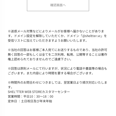
※
迷惑メール対策などによりメールがお客様へ届かないことがありま
す。ドメイン設定を解除していただくか、ドメイン「@sheltter.vc」を
受信リストに加えていただきますようお願いいたします。
※
当社の回答はお客様ご本人宛てにお送りするものであり、当社の許可
無く回答の一部もしくは全てを二次利用、転用、公開等することは著作
権上認められておりませんのでご遠慮下さい。
※
回答は原則メールにて行いますが、状況により電話や書面等の場合も
ございます。また内容により時間を要する場合がございます。
※
時間外のお問合わせにつきましては、翌営業日より順次対応いたしま
す。
SHEL'TTER WEB STOREカスタマーセンター
営業時間：平日10：30～18：00
定休日 ：土日祝日及び年末年始