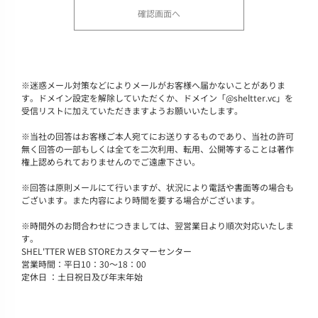
※
迷惑メール対策などによりメールがお客様へ届かないことがありま
す。ドメイン設定を解除していただくか、ドメイン「@sheltter.vc」を
受信リストに加えていただきますようお願いいたします。
※
当社の回答はお客様ご本人宛てにお送りするものであり、当社の許可
無く回答の一部もしくは全てを二次利用、転用、公開等することは著作
権上認められておりませんのでご遠慮下さい。
※
回答は原則メールにて行いますが、状況により電話や書面等の場合も
ございます。また内容により時間を要する場合がございます。
※
時間外のお問合わせにつきましては、翌営業日より順次対応いたしま
す。
SHEL'TTER WEB STOREカスタマーセンター
営業時間：平日10：30～18：00
定休日 ：土日祝日及び年末年始