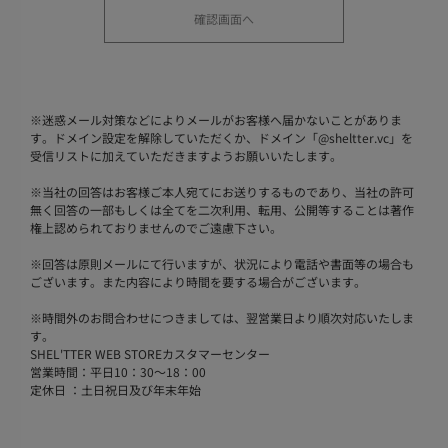
※
迷惑メール対策などによりメールがお客様へ届かないことがありま
す。ドメイン設定を解除していただくか、ドメイン「@sheltter.vc」を
受信リストに加えていただきますようお願いいたします。
※
当社の回答はお客様ご本人宛てにお送りするものであり、当社の許可
無く回答の一部もしくは全てを二次利用、転用、公開等することは著作
権上認められておりませんのでご遠慮下さい。
※
回答は原則メールにて行いますが、状況により電話や書面等の場合も
ございます。また内容により時間を要する場合がございます。
※
時間外のお問合わせにつきましては、翌営業日より順次対応いたしま
す。
SHEL'TTER WEB STOREカスタマーセンター
営業時間：平日10：30～18：00
定休日 ：土日祝日及び年末年始