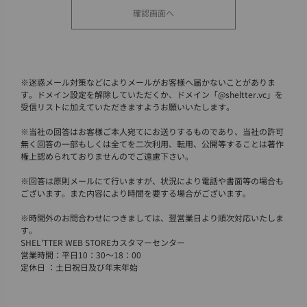
※
迷惑メール対策などによりメールがお客様へ届かないことがありま
す。ドメイン設定を解除していただくか、ドメイン「@sheltter.vc」を
受信リストに加えていただきますようお願いいたします。
※
当社の回答はお客様ご本人宛てにお送りするものであり、当社の許可
無く回答の一部もしくは全てを二次利用、転用、公開等することは著作
権上認められておりませんのでご遠慮下さい。
※
回答は原則メールにて行いますが、状況により電話や書面等の場合も
ございます。また内容により時間を要する場合がございます。
※
時間外のお問合わせにつきましては、翌営業日より順次対応いたしま
す。
SHEL'TTER WEB STOREカスタマーセンター
営業時間：平日10：30～18：00
定休日 ：土日祝日及び年末年始