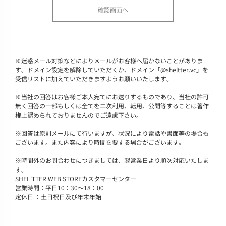
※
迷惑メール対策などによりメールがお客様へ届かないことがありま
す。ドメイン設定を解除していただくか、ドメイン「@sheltter.vc」を
受信リストに加えていただきますようお願いいたします。
※
当社の回答はお客様ご本人宛てにお送りするものであり、当社の許可
無く回答の一部もしくは全てを二次利用、転用、公開等することは著作
権上認められておりませんのでご遠慮下さい。
※
回答は原則メールにて行いますが、状況により電話や書面等の場合も
ございます。また内容により時間を要する場合がございます。
※
時間外のお問合わせにつきましては、翌営業日より順次対応いたしま
す。
SHEL'TTER WEB STOREカスタマーセンター
営業時間：平日10：30～18：00
定休日 ：土日祝日及び年末年始