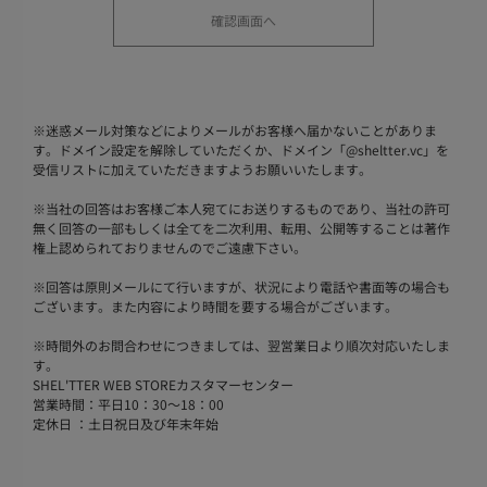
※
迷惑メール対策などによりメールがお客様へ届かないことがありま
す。ドメイン設定を解除していただくか、ドメイン「@sheltter.vc」を
受信リストに加えていただきますようお願いいたします。
※
当社の回答はお客様ご本人宛てにお送りするものであり、当社の許可
無く回答の一部もしくは全てを二次利用、転用、公開等することは著作
権上認められておりませんのでご遠慮下さい。
※
回答は原則メールにて行いますが、状況により電話や書面等の場合も
ございます。また内容により時間を要する場合がございます。
※
時間外のお問合わせにつきましては、翌営業日より順次対応いたしま
す。
SHEL'TTER WEB STOREカスタマーセンター
営業時間：平日10：30～18：00
定休日 ：土日祝日及び年末年始