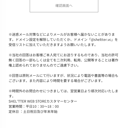
※
迷惑メール対策などによりメールがお客様へ届かないことがありま
す。ドメイン設定を解除していただくか、ドメイン「@sheltter.vc」を
受信リストに加えていただきますようお願いいたします。
※
当社の回答はお客様ご本人宛てにお送りするものであり、当社の許可
無く回答の一部もしくは全てを二次利用、転用、公開等することは著作
権上認められておりませんのでご遠慮下さい。
※
回答は原則メールにて行いますが、状況により電話や書面等の場合も
ございます。また内容により時間を要する場合がございます。
※
時間外のお問合わせにつきましては、翌営業日より順次対応いたしま
す。
SHEL'TTER WEB STOREカスタマーセンター
営業時間：平日10：30～18：00
定休日 ：土日祝日及び年末年始