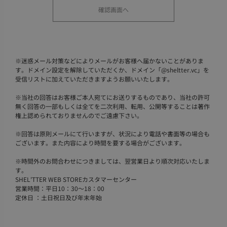
※
迷惑メール対策などによりメールがお客様へ届かないことがありま
す。ドメイン設定を解除していただくか、ドメイン「@sheltter.vc」を
受信リストに加えていただきますようお願いいたします。
※
当社の回答はお客様ご本人宛てにお送りするものであり、当社の許可
無く回答の一部もしくは全てを二次利用、転用、公開等することは著作
権上認められておりませんのでご遠慮下さい。
※
回答は原則メールにて行いますが、状況により電話や書面等の場合も
ございます。また内容により時間を要する場合がございます。
※
時間外のお問合わせにつきましては、翌営業日より順次対応いたしま
す。
SHEL'TTER WEB STOREカスタマーセンター
営業時間：平日10：30～18：00
定休日 ：土日祝日及び年末年始