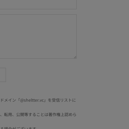
「@sheltter.vc」を受信リストに
、転用、公開等することは著作権上認めら
る場合がございます。