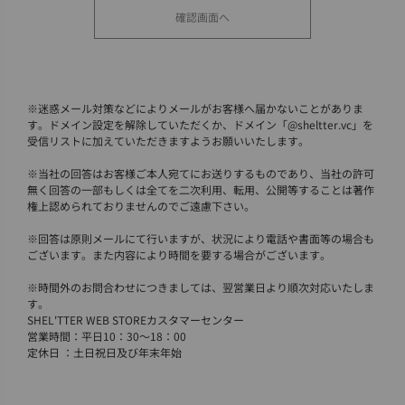
※
迷惑メール対策などによりメールがお客様へ届かないことがありま
す。ドメイン設定を解除していただくか、ドメイン「@sheltter.vc」を
受信リストに加えていただきますようお願いいたします。
※
当社の回答はお客様ご本人宛てにお送りするものであり、当社の許可
無く回答の一部もしくは全てを二次利用、転用、公開等することは著作
権上認められておりませんのでご遠慮下さい。
※
回答は原則メールにて行いますが、状況により電話や書面等の場合も
ございます。また内容により時間を要する場合がございます。
※
時間外のお問合わせにつきましては、翌営業日より順次対応いたしま
す。
SHEL'TTER WEB STOREカスタマーセンター
営業時間：平日10：30～18：00
定休日 ：土日祝日及び年末年始