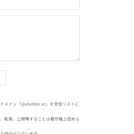
「@sheltter.vc」を受信リストに
、転用、公開等することは著作権上認めら
る場合がございます。