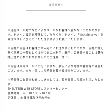
※
迷惑メール対策などによりメールがお客様へ届かないことがありま
す。ドメイン設定を解除していただくか、ドメイン「@sheltter.vc」を
受信リストに加えていただきますようお願いいたします。
※
当社の回答はお客様ご本人宛てにお送りするものであり、当社の許可
無く回答の一部もしくは全てを二次利用、転用、公開等することは著作
権上認められておりませんのでご遠慮下さい。
※
回答は原則メールにて行いますが、状況により電話や書面等の場合も
ございます。また内容により時間を要する場合がございます。
※
時間外のお問合わせにつきましては、翌営業日より順次対応いたしま
す。
SHEL'TTER WEB STOREカスタマーセンター
営業時間：平日10：30～18：00
定休日 ：土日祝日及び年末年始