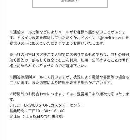
※
迷惑メール対策などによりメールがお客様へ届かないことがありま
す。ドメイン設定を解除していただくか、ドメイン「@sheltter.vc」を
受信リストに加えていただきますようお願いいたします。
※
当社の回答はお客様ご本人宛てにお送りするものであり、当社の許可
無く回答の一部もしくは全てを二次利用、転用、公開等することは著作
権上認められておりませんのでご遠慮下さい。
※
回答は原則メールにて行いますが、状況により電話や書面等の場合も
ございます。また内容により時間を要する場合がございます。
※
時間外のお問合わせにつきましては、翌営業日より順次対応いたしま
す。
SHEL'TTER WEB STOREカスタマーセンター
営業時間：平日10：30～18：00
定休日 ：土日祝日及び年末年始