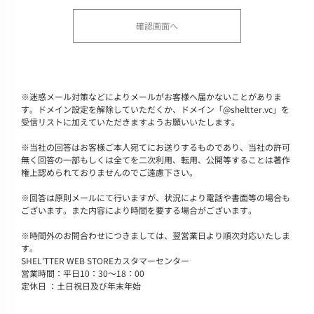
※
迷惑メール対策などによりメールがお客様へ届かないことがありま
す。ドメイン設定を解除していただくか、ドメイン「@sheltter.vc」を
受信リストに加えていただきますようお願いいたします。
※
当社の回答はお客様ご本人宛てにお送りするものであり、当社の許可
無く回答の一部もしくは全てを二次利用、転用、公開等することは著作
権上認められておりませんのでご遠慮下さい。
※
回答は原則メールにて行いますが、状況により電話や書面等の場合も
ございます。また内容により時間を要する場合がございます。
※
時間外のお問合わせにつきましては、翌営業日より順次対応いたしま
す。
SHEL'TTER WEB STOREカスタマーセンター
営業時間：平日10：30～18：00
定休日 ：土日祝日及び年末年始