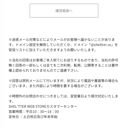
※
迷惑メール対策などによりメールがお客様へ届かないことがありま
す。ドメイン設定を解除していただくか、ドメイン「@sheltter.vc」を
受信リストに加えていただきますようお願いいたします。
※
当社の回答はお客様ご本人宛てにお送りするものであり、当社の許可
無く回答の一部もしくは全てを二次利用、転用、公開等することは著作
権上認められておりませんのでご遠慮下さい。
※
回答は原則メールにて行いますが、状況により電話や書面等の場合も
ございます。また内容により時間を要する場合がございます。
※
時間外のお問合わせにつきましては、翌営業日より順次対応いたしま
す。
SHEL'TTER WEB STOREカスタマーセンター
営業時間：平日10：30～18：00
定休日 ：土日祝日及び年末年始