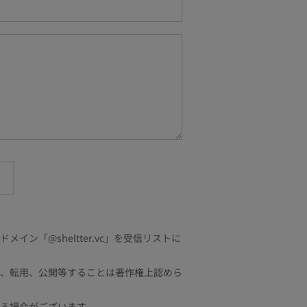
「@sheltter.vc」を受信リストに
、転用、公開等することは著作権上認めら
る場合がございます。