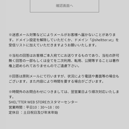
※
迷惑メール対策などによりメールがお客様へ届かないことがありま
す。ドメイン設定を解除していただくか、ドメイン「@sheltter.vc」を
受信リストに加えていただきますようお願いいたします。
※
当社の回答はお客様ご本人宛てにお送りするものであり、当社の許可
無く回答の一部もしくは全てを二次利用、転用、公開等することは著作
権上認められておりませんのでご遠慮下さい。
※
回答は原則メールにて行いますが、状況により電話や書面等の場合も
ございます。また内容により時間を要する場合がございます。
※
時間外のお問合わせにつきましては、翌営業日より順次対応いたしま
す。
SHEL'TTER WEB STOREカスタマーセンター
営業時間：平日10：30～18：00
定休日 ：土日祝日及び年末年始