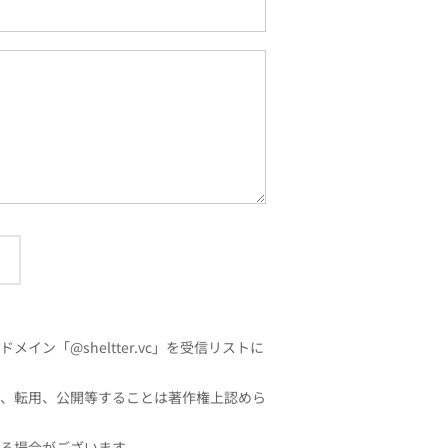
「@sheltter.vc」を受信リストに
、転用、公開等することは著作権上認めら
る場合がございます。