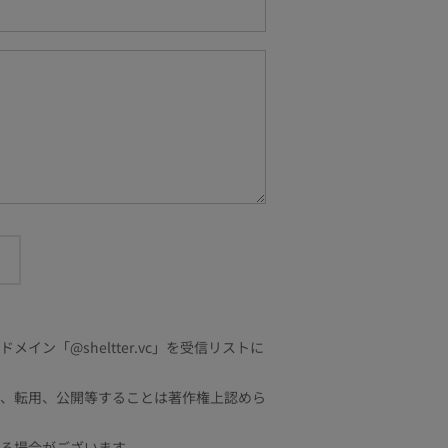
「@sheltter.vc」を受信リストに
、転用、公開等することは著作権上認めら
る場合がございます。