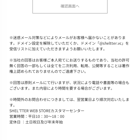
※
迷惑メール対策などによりメールがお客様へ届かないことがありま
す。ドメイン設定を解除していただくか、ドメイン「@sheltter.vc」を
受信リストに加えていただきますようお願いいたします。
※
当社の回答はお客様ご本人宛てにお送りするものであり、当社の許可
無く回答の一部もしくは全てを二次利用、転用、公開等することは著作
権上認められておりませんのでご遠慮下さい。
※
回答は原則メールにて行いますが、状況により電話や書面等の場合も
ございます。また内容により時間を要する場合がございます。
※
時間外のお問合わせにつきましては、翌営業日より順次対応いたしま
す。
SHEL'TTER WEB STOREカスタマーセンター
営業時間：平日10：30～18：00
定休日 ：土日祝日及び年末年始