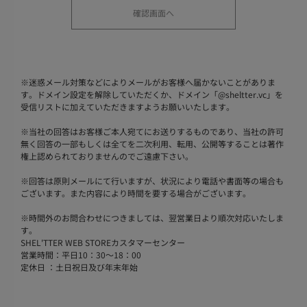
※
迷惑メール対策などによりメールがお客様へ届かないことがありま
す。ドメイン設定を解除していただくか、ドメイン「@sheltter.vc」を
受信リストに加えていただきますようお願いいたします。
※
当社の回答はお客様ご本人宛てにお送りするものであり、当社の許可
無く回答の一部もしくは全てを二次利用、転用、公開等することは著作
権上認められておりませんのでご遠慮下さい。
※
回答は原則メールにて行いますが、状況により電話や書面等の場合も
ございます。また内容により時間を要する場合がございます。
※
時間外のお問合わせにつきましては、翌営業日より順次対応いたしま
す。
SHEL'TTER WEB STOREカスタマーセンター
営業時間：平日10：30～18：00
定休日 ：土日祝日及び年末年始