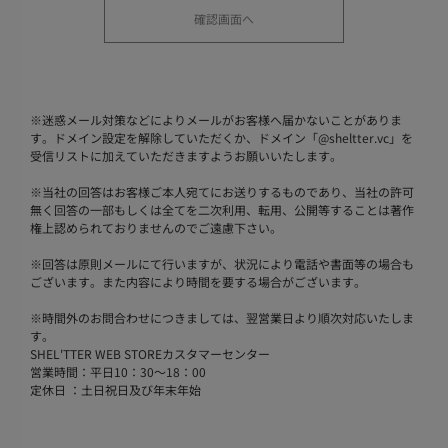
※
迷惑メール対策などによりメールがお客様へ届かないことがありま
す。ドメイン設定を解除していただくか、ドメイン「@sheltter.vc」を
受信リストに加えていただきますようお願いいたします。
※
当社の回答はお客様ご本人宛てにお送りするものであり、当社の許可
無く回答の一部もしくは全てを二次利用、転用、公開等することは著作
権上認められておりませんのでご遠慮下さい。
※
回答は原則メールにて行いますが、状況により電話や書面等の場合も
ございます。また内容により時間を要する場合がございます。
※
時間外のお問合わせにつきましては、翌営業日より順次対応いたしま
す。
SHEL'TTER WEB STOREカスタマーセンター
営業時間：平日10：30～18：00
定休日 ：土日祝日及び年末年始