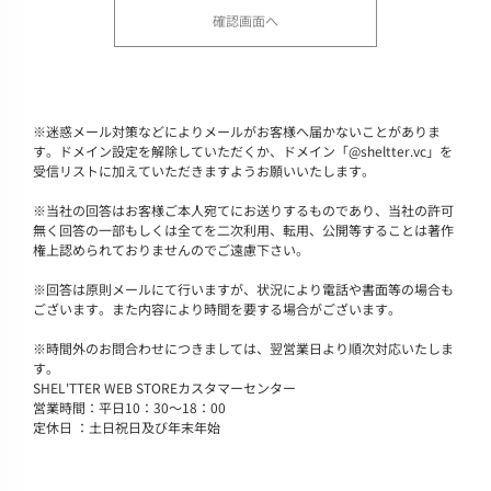
※
迷惑メール対策などによりメールがお客様へ届かないことがありま
す。ドメイン設定を解除していただくか、ドメイン「@sheltter.vc」を
受信リストに加えていただきますようお願いいたします。
※
当社の回答はお客様ご本人宛てにお送りするものであり、当社の許可
無く回答の一部もしくは全てを二次利用、転用、公開等することは著作
権上認められておりませんのでご遠慮下さい。
※
回答は原則メールにて行いますが、状況により電話や書面等の場合も
ございます。また内容により時間を要する場合がございます。
※
時間外のお問合わせにつきましては、翌営業日より順次対応いたしま
す。
SHEL'TTER WEB STOREカスタマーセンター
営業時間：平日10：30～18：00
定休日 ：土日祝日及び年末年始