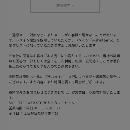
※
迷惑メール対策などによりメールがお客様へ届かないことがありま
す。ドメイン設定を解除していただくか、ドメイン「@sheltter.vc」を
受信リストに加えていただきますようお願いいたします。
※
当社の回答はお客様ご本人宛てにお送りするものであり、当社の許可
無く回答の一部もしくは全てを二次利用、転用、公開等することは著作
権上認められておりませんのでご遠慮下さい。
※
回答は原則メールにて行いますが、状況により電話や書面等の場合も
ございます。また内容により時間を要する場合がございます。
※
時間外のお問合わせにつきましては、翌営業日より順次対応いたしま
す。
SHEL'TTER WEB STOREカスタマーセンター
営業時間：平日10：30～18：00
定休日 ：土日祝日及び年末年始