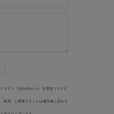
「@sheltter.vc」を受信リストに
、転用、公開等することは著作権上認めら
る場合がございます。