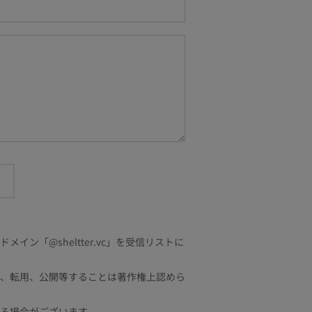
「@sheltter.vc」を受信リストに
、転用、公開等することは著作権上認めら
る場合がございます。