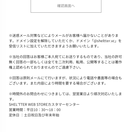
※
迷惑メール対策などによりメールがお客様へ届かないことがありま
す。ドメイン設定を解除していただくか、ドメイン「@sheltter.vc」を
受信リストに加えていただきますようお願いいたします。
※
当社の回答はお客様ご本人宛てにお送りするものであり、当社の許可
無く回答の一部もしくは全てを二次利用、転用、公開等することは著作
権上認められておりませんのでご遠慮下さい。
※
回答は原則メールにて行いますが、状況により電話や書面等の場合も
ございます。また内容により時間を要する場合がございます。
※
時間外のお問合わせにつきましては、翌営業日より順次対応いたしま
す。
SHEL'TTER WEB STOREカスタマーセンター
営業時間：平日10：30～18：00
定休日 ：土日祝日及び年末年始