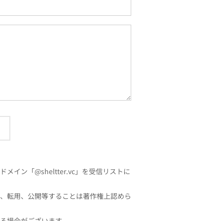
「@sheltter.vc」を受信リストに
、転用、公開等することは著作権上認めら
る場合がございます。