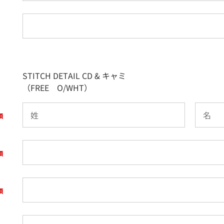
STITCH DETAIL CD & キャミ
（FREE O/WHT）