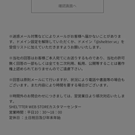
※
迷惑メール対策などによりメールがお客様へ届かないことがありま
す。ドメイン設定を解除していただくか、ドメイン「@sheltter.vc」を
受信リストに加えていただきますようお願いいたします。
※
当社の回答はお客様ご本人宛てにお送りするものであり、当社の許可
無く回答の一部もしくは全てを二次利用、転用、公開等することは著作
権上認められておりませんのでご遠慮下さい。
※
回答は原則メールにて行いますが、状況により電話や書面等の場合も
ございます。また内容により時間を要する場合がございます。
※
時間外のお問合わせにつきましては、翌営業日より順次対応いたしま
す。
SHEL'TTER WEB STOREカスタマーセンター
営業時間：平日10：30～18：00
定休日 ：土日祝日及び年末年始