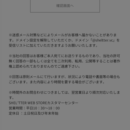
※
迷惑メール対策などによりメールがお客様へ届かないことがありま
す。ドメイン設定を解除していただくか、ドメイン「@sheltter.vc」を
受信リストに加えていただきますようお願いいたします。
※
当社の回答はお客様ご本人宛てにお送りするものであり、当社の許可
無く回答の一部もしくは全てを二次利用、転用、公開等することは著作
権上認められておりませんのでご遠慮下さい。
※
回答は原則メールにて行いますが、状況により電話や書面等の場合も
ございます。また内容により時間を要する場合がございます。
※
時間外のお問合わせにつきましては、翌営業日より順次対応いたしま
す。
SHEL'TTER WEB STOREカスタマーセンター
営業時間：平日10：30～18：00
定休日 ：土日祝日及び年末年始