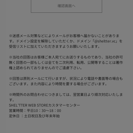
※
迷惑メール対策などによりメールがお客様へ届かないことがありま
す。ドメイン設定を解除していただくか、ドメイン「@sheltter.vc」を
受信リストに加えていただきますようお願いいたします。
※
当社の回答はお客様ご本人宛てにお送りするものであり、当社の許可
無く回答の一部もしくは全てを二次利用、転用、公開等することは著作
権上認められておりませんのでご遠慮下さい。
※
回答は原則メールにて行いますが、状況により電話や書面等の場合も
ございます。また内容により時間を要する場合がございます。
※
時間外のお問合わせにつきましては、翌営業日より順次対応いたしま
す。
SHEL'TTER WEB STOREカスタマーセンター
営業時間：平日10：30～18：00
定休日 ：土日祝日及び年末年始