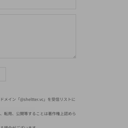
「@sheltter.vc」を受信リストに
、転用、公開等することは著作権上認めら
る場合がございます。