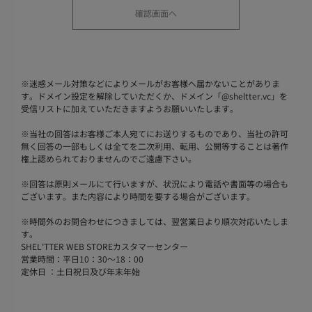
※
迷惑メール対策などによりメールがお客様へ届かないことがありま
す。ドメイン設定を解除していただくか、ドメイン「@sheltter.vc」を
受信リストに加えていただきますようお願いいたします。
※
当社の回答はお客様ご本人宛てにお送りするものであり、当社の許可
無く回答の一部もしくは全てを二次利用、転用、公開等することは著作
権上認められておりませんのでご遠慮下さい。
※
回答は原則メールにて行いますが、状況により電話や書面等の場合も
ございます。また内容により時間を要する場合がございます。
※
時間外のお問合わせにつきましては、翌営業日より順次対応いたしま
す。
SHEL'TTER WEB STOREカスタマーセンター
営業時間：平日10：30～18：00
定休日 ：土日祝日及び年末年始