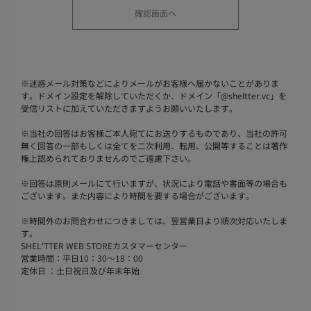
※
迷惑メール対策などによりメールがお客様へ届かないことがありま
す。ドメイン設定を解除していただくか、ドメイン「@sheltter.vc」を
受信リストに加えていただきますようお願いいたします。
※
当社の回答はお客様ご本人宛てにお送りするものであり、当社の許可
無く回答の一部もしくは全てを二次利用、転用、公開等することは著作
権上認められておりませんのでご遠慮下さい。
※
回答は原則メールにて行いますが、状況により電話や書面等の場合も
ございます。また内容により時間を要する場合がございます。
※
時間外のお問合わせにつきましては、翌営業日より順次対応いたしま
す。
SHEL'TTER WEB STOREカスタマーセンター
営業時間：平日10：30～18：00
定休日 ：土日祝日及び年末年始