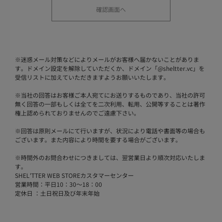
※
迷惑メール対策などによりメールがお客様へ届かないことがありま
す。ドメイン設定を解除していただくか、ドメイン「@sheltter.vc」を
受信リストに加えていただきますようお願いいたします。
※
当社の回答はお客様ご本人宛てにお送りするものであり、当社の許可
無く回答の一部もしくは全てを二次利用、転用、公開等することは著作
権上認められておりませんのでご遠慮下さい。
※
回答は原則メールにて行いますが、状況により電話や書面等の場合も
ございます。また内容により時間を要する場合がございます。
※
時間外のお問合わせにつきましては、翌営業日より順次対応いたしま
す。
SHEL'TTER WEB STOREカスタマーセンター
営業時間：平日10：30～18：00
定休日 ：土日祝日及び年末年始