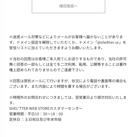
※
迷惑メール対策などによりメールがお客様へ届かないことがありま
す。ドメイン設定を解除していただくか、ドメイン「@sheltter.vc」を
受信リストに加えていただきますようお願いいたします。
※
当社の回答はお客様ご本人宛てにお送りするものであり、当社の許可
無く回答の一部もしくは全てを二次利用、転用、公開等することは著作
権上認められておりませんのでご遠慮下さい。
※
回答は原則メールにて行いますが、状況により電話や書面等の場合も
ございます。また内容により時間を要する場合がございます。
※
時間外のお問合わせにつきましては、翌営業日より順次対応いたしま
す。
SHEL'TTER WEB STOREカスタマーセンター
営業時間：平日10：30～18：00
定休日 ：土日祝日及び年末年始